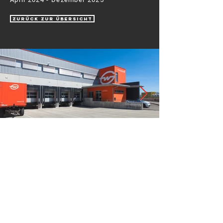
zurück zur Übersicht
Click here
Sie wollen schlüsselfertig
Stotz Bau GmbH & Co.KG
bauen?
Dann ist Stotz
Hoch- und Tiefbau
Massiv-Fertigbau Ihr