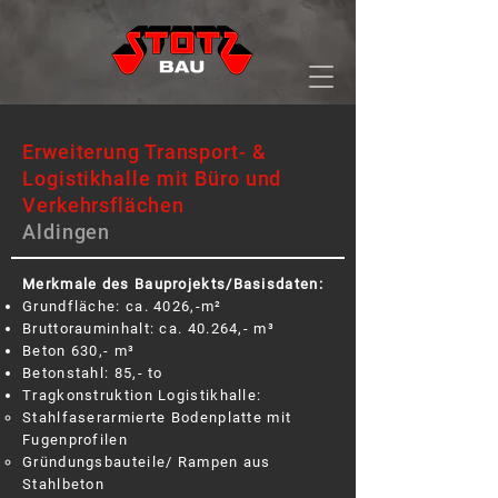
Erweiterung Transport- &
Logistikhalle mit Büro und
Verkehrsflächen
Aldingen
Merkmale des Bauprojekts/Basisdaten:
Grundfläche: ca. 4026,-m²
Bruttorauminhalt: ca. 40.264,- m³
Beton 630,- m³
Betonstahl: 85,- to
Tragkonstruktion Logistikhalle:
Stahlfaserarmierte Bodenplatte mit
Fugenprofilen
Gründungsbauteile/ Rampen aus
Stahlbeton