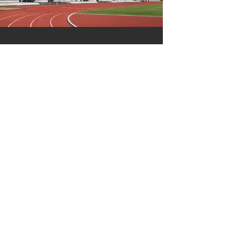
Click here
Sie wollen schlüsselfertig
Stotz Bau GmbH & Co.KG
bauen?
Dann ist Stotz
Hoch- und Tiefbau
Massiv-Fertigbau Ihr
guter Partner
.
Beethovenstrasse 22
72336 Balingen
Telefon:
07433 9912-0
zu Stotz Massiv-Fertigbau
EMail:
info@stotz-bau.de
Ihr erster Ansprechpartner in Industriebau - Wohnbau - Tiefbau -
Ingenieurbau und Schlüsselfertigbau im Zollernalbkreis und
Baden-Württemberg.