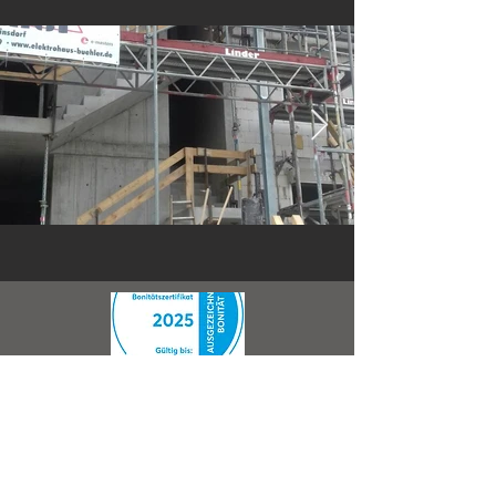
Click here
Sie wollen schlüsselfertig
Stotz Bau GmbH & Co.KG
bauen?
Dann ist Stotz
Hoch- und Tiefbau
Massiv-Fertigbau Ihr
guter Partner
.
Beethovenstrasse 22
72336 Balingen
Telefon:
07433 9912-0
zu Stotz Massiv-Fertigbau
EMail:
info@stotz-bau.de