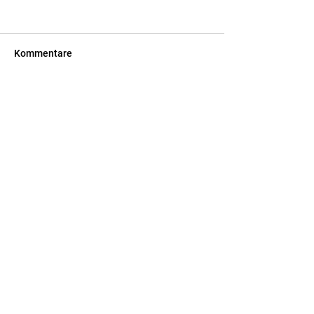
Kommentare
Kommentar verfassen...
Spatenstich Interimsbau
Rossentalschule Albstadt
Zurück zu alle beiträge