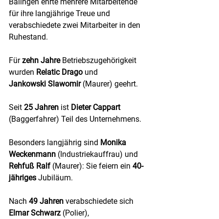
Balingen ehrte mehrere Mitarbeitende 
für ihre langjährige Treue und 
verabschiedete zwei Mitarbeiter in den 
Ruhestand.
Für 
zehn Jahre 
Betriebszugehörigkeit 
wurden 
Relatic Drago
 und 
Jankowski Slawomir
 (Maurer) geehrt. 
Seit 
25 Jahren
 ist 
Dieter Cappart
(Baggerfahrer) Teil des Unternehmens. 
Besonders langjährig sind 
Monika 
Weckenmann
 (Industriekauffrau) und 
Rehfuß Ralf
 (Maurer): Sie feiern ein 
40-
jähriges
 Jubiläum.
Nach
 49 Jahren
 verabschiedete sich 
Elmar Schwarz
 (Polier), 