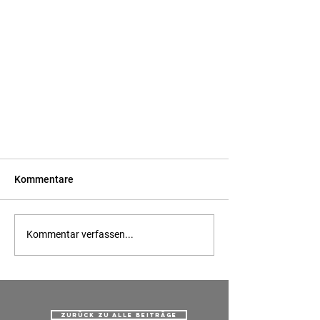
Kommentare
Kommentar verfassen...
Jubilarfeier bei Firma Stotz Bau
Zurück zu alle beiträge