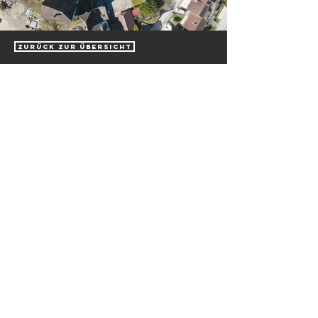
Zeitpunkt:
09/2022 bis 01/2024
zurück zur Übersicht
Click here
Sie wollen schlüsselfertig
Stotz Bau GmbH & Co.KG
bauen?
Dann ist Stotz
Hoch- und Tiefbau
Massiv-Fertigbau Ihr
guter Partner
.
Beethovenstrasse 22
72336 Balingen
Telefon:
07433 9912-0
zu Stotz Massiv-Fertigbau
EMail:
info@stotz-bau.de
Ihr erster Ansprechpartner in Industriebau - Wohnbau - Tiefbau -
Ingenieurbau und Schlüsselfertigbau im Zollernalbkreis und
Baden-Württemberg.