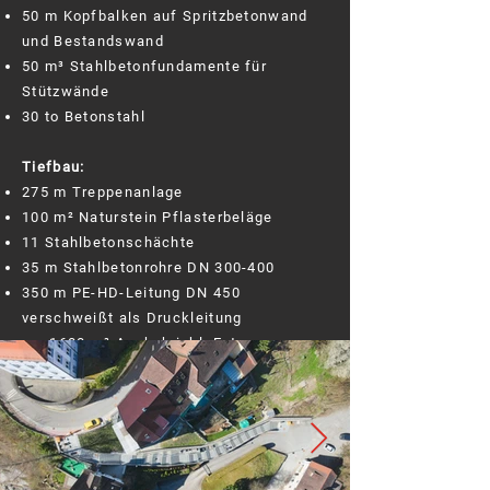
50 m Kopfbalken auf Spritzbetonwand
und Bestandswand
50 m³ Stahlbetonfundamente für
Stützwände
30 to Betonstahl
Tiefbau:
275 m Treppenanlage
100 m² Naturstein Pflasterbeläge
11 Stahlbetonschächte
35 m Stahlbetonrohre DN 300-400
350 m PE-HD-Leitung DN 450
verschweißt als Druckleitung
ca. 1600 m³ Aushub inkl. Entsorgung
600 m² Asphaltfläche
Architekt | Bauleitung:
Breinlinger Ingenieure, Tuttlingen