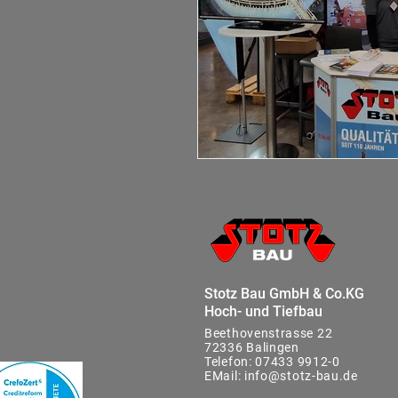
Stotz Bau GmbH & Co.KG
Hoch- und Tiefbau
Beethovenstrasse 22
72336 Balingen
Telefon:
07433 9912-0
EMail:
info@stotz-bau.de